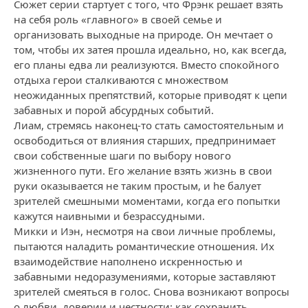
Сюжет серии стартует с того, что Фрэнк решает взять
на себя роль «главного» в своей семье и
организовать выходные на природе. Он мечтает о
том, чтобы их затея прошла идеально, но, как всегда,
его планы едва ли реализуются. Вместо спокойного
отдыха герои сталкиваются с множеством
неожиданных препятствий, которые приводят к цепи
забавных и порой абсурдных событий.
Лиам, стремясь наконец-то стать самостоятельным и
освободиться от влияния старших, предпринимает
свои собственные шаги по выбору нового
жизненного пути. Его желание взять жизнь в свои
руки оказывается не таким простым, и he балует
зрителей смешными моментами, когда его попытки
кажутся наивными и безрассудными.
Микки и Иэн, несмотря на свои личные проблемы,
пытаются наладить романтические отношения. Их
взаимодействие наполнено искренностью и
забавными недоразумениями, которые заставляют
зрителей смеяться в голос. Снова возникают вопросы
о любви, доверии и честности: как сохранить