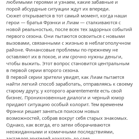
любимыми героями и узнаем, какие забавные и
порой абсурдные ситуации ждут их впереди.
Сюжет открывается в тот самый момент, когда наши
герои — братья Фрэнки и Лиам — сталкиваются с
новой реальностью, после всех тех задорных событий
первого сезона. Они пытаются освоиться с новыми
вызовами, связанными с жизнью в неблагополучном
районе. Финансовые проблемы по-прежнему не
оставляют их в покое, и им срочно нужны деньги,
чтобы выжить. Этот вопрос становится центральным
в первой серии второго сезона.
В первой серии зрители увидят, как Лиам пытается
найти легкий способ заработать, отправляясь к своему
старому другу, у которого aparentemente есть свой
бизнес. Проникновенные диалоги и черный юмор
придают ситуацию особый колорит. Тем временем
Фрэнки решает заняться поиском новых
возможностей, собрав вокруг себя старых знакомых.
Однако, как всегда, его затеи оборачиваются
неожиданными и комичными последствиями,
заставляя зрителей хохотать до слез.